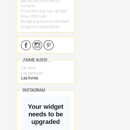
pêches au citron vert et
romarin
Financiers à la noix de coco
et au citron vert
Burger à la fourme d'Ambert
et oignons caramélisés
J'AIME AUSSI ...
Les liens
Les adresses
Les livres
INSTAGRAM