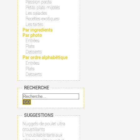
Passion pasta
Petits plats mijotés
Les salades
Recettes exotiques
Les tartes
Par ingredients
Par photo
Entrées
Plats
Desserts
Par ordre alphabétique
Entrées
Plats
Desserts
RECHERCHE
GO
SUGGESTIONS
Nuggets de poulet ultra
croustillants
L'inoubliable tarte aux