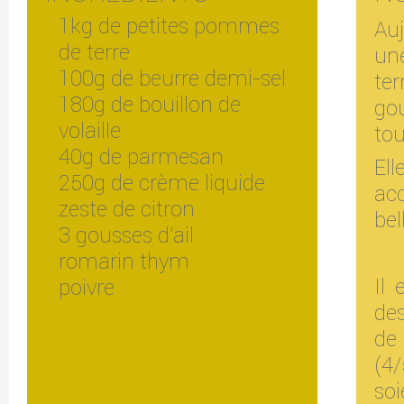
1kg de petites pommes
Auj
de terre
un
100g de beurre demi-sel
ter
180g de bouillon de
go
volaille
tou
40g de parmesan
El
250g de crème liquide
ac
zeste de citron
bel
3 gousses d’ail
romarin thym
Il 
poivre
de
de 
(4
soi