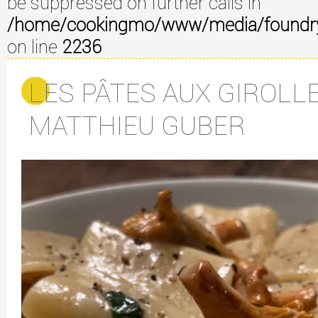
be suppressed on further calls in
/home/cookingmo/www/media/foundry/3
on line
2236
LES PÂTES AUX GIROLL
MATTHIEU GUBER