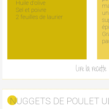
Huile d'olive
ma
Sel et poivre
un
2 feuilles de laurier
su
épi
Gr
pa
Lire la recette
NUGGETS DE POULET U