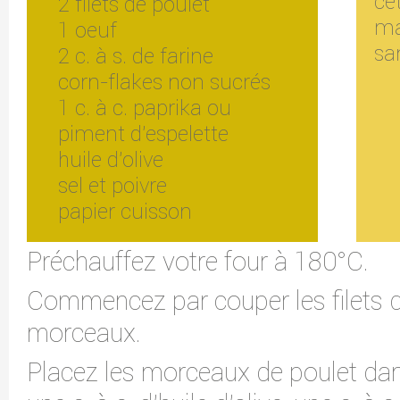
ce
2 filets de poulet
ma
1 oeuf
sa
2 c. à s. de farine
corn-flakes non sucrés
1 c. à c. paprika ou
piment d'espelette
huile d'olive
sel et poivre
papier cuisson
Préchauffez votre four à 180°C.
Commencez par couper les filets d
morceaux.
Placez les morceaux de poulet dans