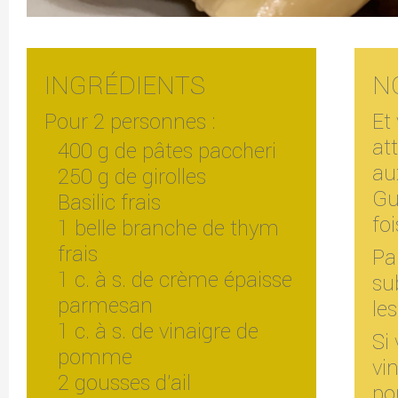
INGRÉDIENTS
N
Pour 2 personnes :
Et 
at
400 g de pâtes paccheri
au
250 g de girolles
Gu
Basilic frais
fo
1 belle branche de thym
frais
Par
1 c. à s. de crème épaisse
su
parmesan
le
1 c. à s. de vinaigre de
Si
pomme
vi
2 gousses d'ail
po