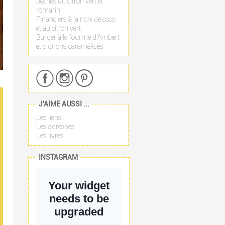
pêches au citron vert et
romarin
Financiers à la noix de coco
et au citron vert
Burger à la fourme d'Ambert
et oignons caramélisés
J'AIME AUSSI ...
Les liens
Les adresses
Les livres
INSTAGRAM