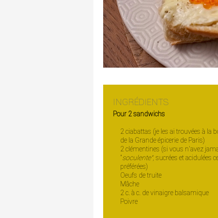
INGRÉDIENTS
Pour 2 sandwichs
2 ciabattas (je les ai trouvées à la 
de la Grande épicerie de Paris)
2 clémentines (si vous n'avez jama
"
soculente",
sucrées et acidulées 
préférées)
Oeufs de truite
Mâche
2 c. à c. de vinaigre balsamique
Poivre