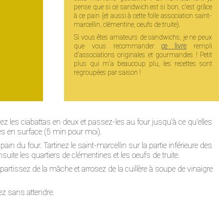
pense que si ce sandwich est si bon, c'est grâce
à ce pain (et aussi à cette folle association saint-
marcellin, clémentine, oeufs de truite).
Si vous êtes amateurs de sandwichs, je ne peux
que vous recommander
ce livre
rempli
d'associations originales et gourmandes ! Petit
plus qui m'a beaucoup plu, les recettes sont
regroupées par saison !
ez les ciabattas en deux et passez-les au four jusqu'à ce qu'elles
s en surface (5 min pour moi).
ain du four. Tartinez le saint-marcellin sur la partie inférieure des
suite les quartiers de clémentines et les oeufs de truite.
partissez de la mâche et arrosez de la cuillère à soupe de vinaigre
z sans attendre.