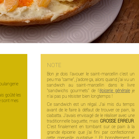
NOTE
Bon je dois l'avouer le saint-marcellin c'est un
peu ma "came", j'adore ça, alors quand j'ai vu un
boulangerie
sandwich au saint-marcellin dans le livre
"sandwichs gourmets" de l'
épicerie générale
je
is goûté les
n'ai pas pu résister bien longtemps !
ce sont mes
Ce sandwich est un régal. J'ai mis du temps
avant de le faire à défaut de trouver ce pain, la
ciabatta. J'avais envisagé de le réaliser avec une
traditionnelle baguette, mais
GROSSE ERREUR
.
C'est finalement en tombant sur ce pain à la
grande épicerie que j'ai fini par confectionner
cette merveille gustative ! Et honnêtement je