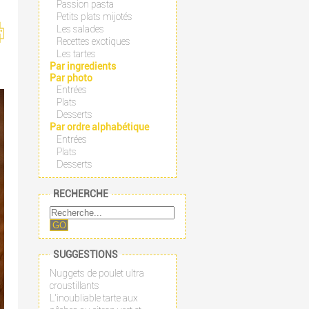
Passion pasta
Petits plats mijotés
Les salades
Recettes exotiques
Les tartes
Par ingredients
Par photo
Entrées
Plats
Desserts
Par ordre alphabétique
Entrées
Plats
Desserts
RECHERCHE
GO
SUGGESTIONS
Nuggets de poulet ultra
croustillants
L'inoubliable tarte aux