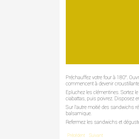
Préchauffez votre four à 180°. Ouvr
commencent à devenir croustillante
Epluchez les clémentines. Sortez le p
ciabattas, puis poivrez. Disposez en
Sur l'autre moitié des sandwichs ré
balsamique.
Refermez les sandwichs et déguste
Précédent
Suivant