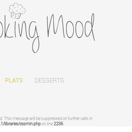
DESSERTS
PLATS
ed. This message will be suppressed on further calls in
/libraries/cssmin.php
on line
2236