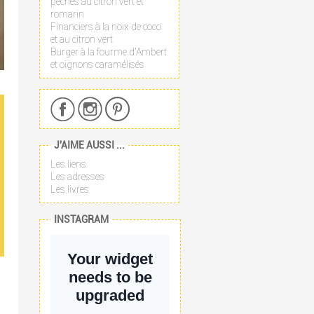
pêches au citron vert et
romarin
Financiers à la noix de coco
et au citron vert
Burger à la fourme d'Ambert
et oignons caramélisés
J'AIME AUSSI ...
Les liens
Les adresses
Les livres
INSTAGRAM