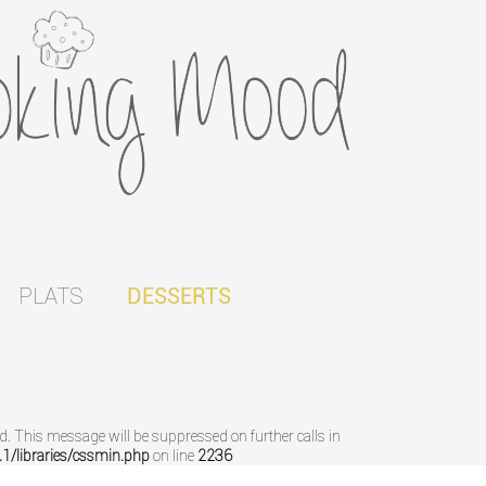
PLATS
DESSERTS
ed. This message will be suppressed on further calls in
/libraries/cssmin.php
on line
2236