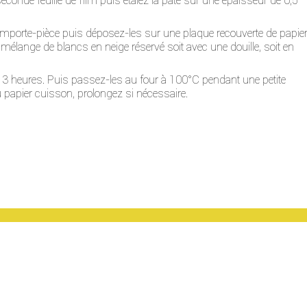
seconde feuille de film puis étalez la pâte sur une épaisseur de 0,5
 emporte-pièce puis déposez-les sur une plaque recouverte de papie
 mélange de blancs en neige réservé soit avec une douille, soit en
 3 heures. Puis passez-les au four à 100°C pendant une petite
au papier cuisson, prolongez si nécessaire.