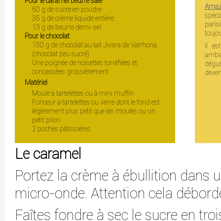
Pour le caramel beurre salé
Ama
50 g de sucre en poudre
spéc
35 g de crème liquide entière
paris
13 g de beurre demi-sel
toujo
Pour le chocolat
150 g de chocolat au lait Jivara de Valrhona
Il es
(chocolat peu sucré)
ambi
Une poignée de noisettes torréfiées et
dégus
concassées grossièrement
deven
Matériel
Moule à tartelettes ou à mini muffin
Fonceur à tartelettes ou verre dont le fond est
légèrement plus petit que les moules ou un
petit pilon
2 poches pâtissières
Le caramel
Portez la crème à ébullition dans 
micro-onde. Attention cela débord
Faîtes fondre à sec le sucre en tro