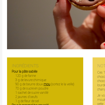
INGRÉDIENTS
NO
Pour la pâte sablée
Ces "
120 g de farine
choco
3 g de levure chimique
choco
90 g de beurre doux
mou
(sortez le la veille)
lourd
70 g de sucre en poudre
chang
1 sachet de sucre vanillé
Je vo
2 jaunes d'oeufs
moule
1 g de fleur de sel
cette