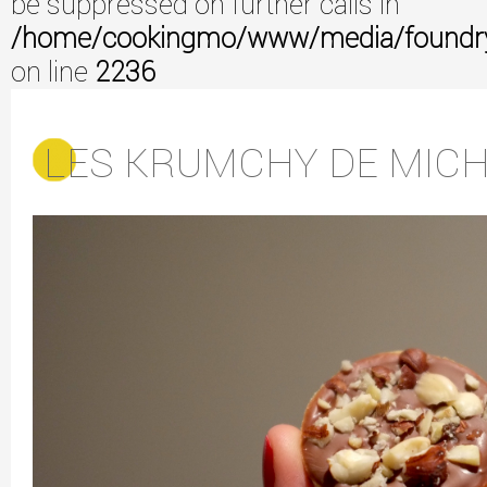
be suppressed on further calls in
/home/cookingmo/www/media/foundry/3
on line
2236
LES KRUMCHY DE MIC