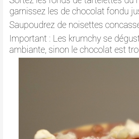
Sortez les fonds de tartelettes du r
garnissez les de chocolat fondu j
Saupoudrez de noisettes concassées
Important : Les krumchy se dégus
ambiante, sinon le chocolat est tro