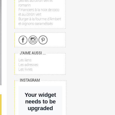
pêches au citron vert et
romarin
Financiers à la noix de coco
et au citron vert
Burger à la fourme d'Ambert
et oignons caramélisés
J'AIME AUSSI ...
Les liens
Les adresses
Les livres
INSTAGRAM