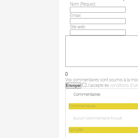
Nom (Requis):
Email:
Site web:
0
Vos commentaires sont soumis à la modé
J'accepte les
conditions d'uti
Envoyer
Commentaires
Commentaires
Aucun commentaire trouvé
Epinglés