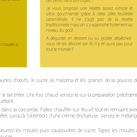
ces petits flans portugais !
Je vous propose une recette assez simple et
ultra gourmande grâce à cette pâte feuilletée
caramélisée. Il ne s'agit pas de la recette
traditionnelle mais on s'y approche fortement au
niveau du goût.
A déguster en dessert ou au goûter dépêchez-
vous de les dévorer car ils n'y en aura pas pour
u moules à
tout le monde !!
jaunes d'oeufs, le sucre, la maïzena et les graines de la gousse d
le lait entier. Une fois chaud versez-le sur la préparation précédent
uettant.
 dans la casserole. Faîtes chauffer sur feu vif tout en remuant ave
êter, jusqu'à l'obtention d'une crème onctueuse. Versez le mélang
 beurrez les moules puis saupoudrez de sucre. Tapez les moules 
 sucre.