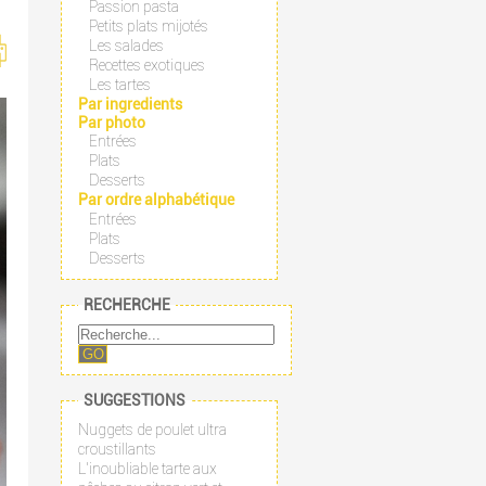
Passion pasta
Petits plats mijotés
Les salades
Recettes exotiques
Les tartes
Par ingredients
Par photo
Entrées
Plats
Desserts
Par ordre alphabétique
Entrées
Plats
Desserts
RECHERCHE
GO
SUGGESTIONS
Nuggets de poulet ultra
croustillants
L'inoubliable tarte aux