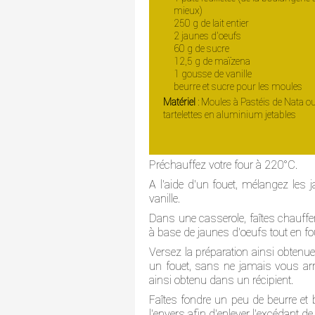
mieux)
250 g de lait entier
2 jaunes d'oeufs
60 g de sucre
12,5 g de maïzena
1 gousse de vanille
beurre et sucre pour les moules
Matériel
: Moules à Pastéis de Nata o
tartelettes en aluminium jetables
Préchauffez votre four à 220°C.
A l'aide d'un fouet, mélangez les 
vanille.
Dans une casserole, faîtes chauffer 
à base de jaunes d'oeufs tout en fo
Versez la préparation ainsi obtenue
un fouet, sans ne jamais vous arr
ainsi obtenu dans un récipient.
Faîtes fondre un peu de beurre et
l'envers afin d'enlever l'excédant de