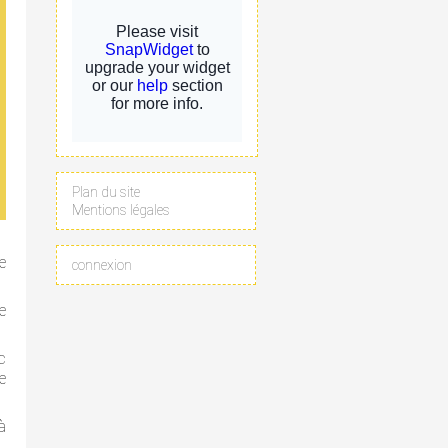
Plan du site
Mentions légales
e
connexion
e
c
e
à