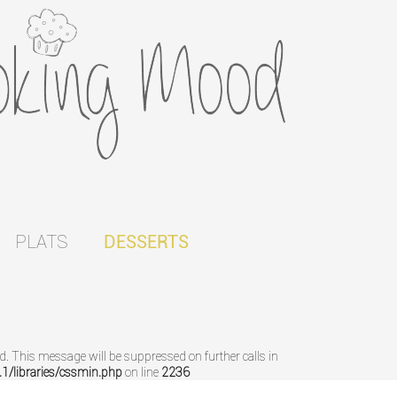
PLATS
DESSERTS
ed. This message will be suppressed on further calls in
/libraries/cssmin.php
on line
2236