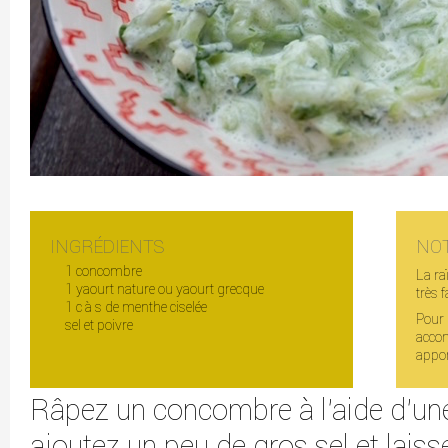
INGRÉDIENTS
NO
1 concombre
La ra
1 yaourt nature ou yaourt grecque
très f
1 c à s de menthe ciselée
Pour 
sel et poivre
accom
appor
Râpez un concombre à l'aide d'une
ajoutez un peu de gros sel et lais