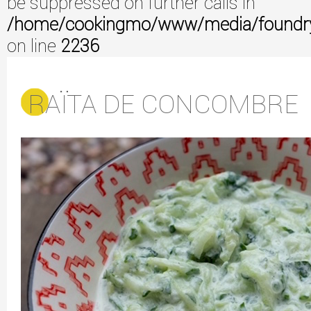
be suppressed on further calls in
/home/cookingmo/www/media/foundry/3
on line
2236
RAÏTA DE CONCOMBRE