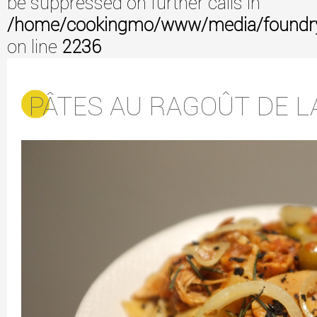
be suppressed on further calls in
/home/cookingmo/www/media/foundry/3
on line
2236
PÂTES AU RAGOÛT DE L