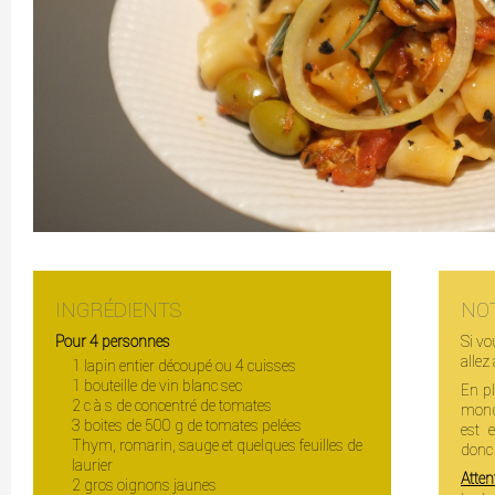
INGRÉDIENTS
NO
Pour 4 personnes
Si vo
allez 
1 lapin entier découpé ou 4 cuisses
1 bouteille de vin blanc sec
En pl
2 c à s de concentré de tomates
mond
3 boites de 500 g de tomates pelées
est 
Thym, romarin, sauge et quelques feuilles de
donc 
laurier
Atten
2 gros oignons jaunes