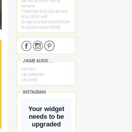
pêches au citron vert et
romarin
Financiers à la noix de coco
et au citron vert
Burger à la fourme d'Ambert
et oignons caramélisés
J'AIME AUSSI ...
Les liens
Les adresses
Les livres
INSTAGRAM