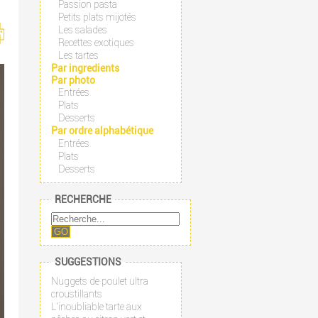
Passion pasta
Petits plats mijotés
Les salades
Recettes exotiques
Les tartes
Par ingredients
Par photo
Entrées
Plats
Desserts
Par ordre alphabétique
Entrées
Plats
Desserts
RECHERCHE
GO
SUGGESTIONS
Nuggets de poulet ultra
croustillants
L'inoubliable tarte aux