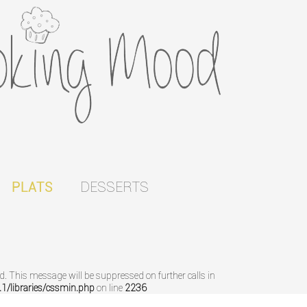
DESSERTS
PLATS
ed. This message will be suppressed on further calls in
/libraries/cssmin.php
on line
2236