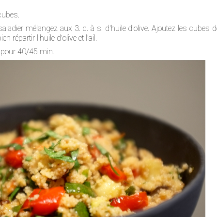
cubes.
aladier mélangez aux 3. c. à s. d'huile d'olive. Ajoutez les cubes d
répartir l'huile d'olive et l'ail.
z pour 40/45 min.