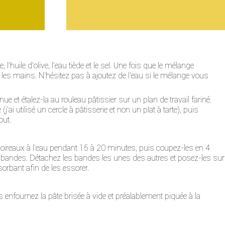
l'huile d'olive, l'eau tiède et le sel. Une fois que le mélange
les mains. N'hésitez pas à ajoutez de l'eau si le mélange vous
e et étalez-la au rouleau pâtissier sur un plan de travail fariné.
(j'ai utilisé un cercle à pâtisserie et non un plat à tarte), puis
out.
 poireaux à l'eau pendant 15 à 20 minutes, puis coupez-les en 4
s bandes. Détachez les bandes les unes des autres et posez-les sur
orbant afin de les essorer.
 enfournez la pâte brisée à vide et préalablement piquée à la