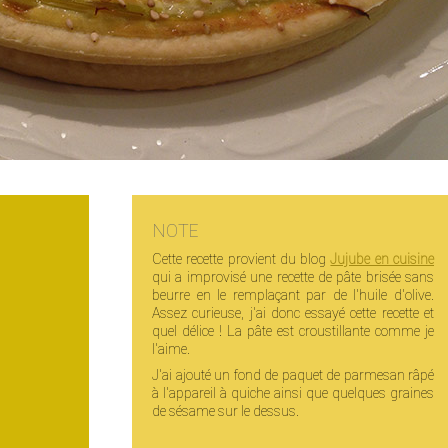
NOTE
Cette recette provient du blog
Jujube en cuisine
qui a improvisé une recette de pâte brisée sans
beurre en le remplaçant par de l'huile d'olive.
Assez curieuse, j'ai donc essayé cette recette et
quel délice ! La pâte est croustillante comme je
l'aime.
J'ai ajouté un fond de paquet de parmesan râpé
à l'appareil à quiche ainsi que quelques graines
de sésame sur le dessus.