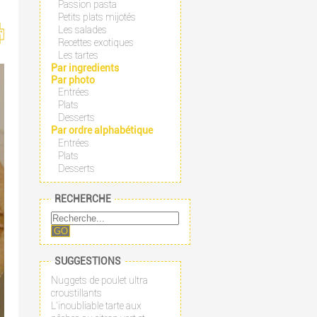
Passion pasta
Petits plats mijotés
Les salades
Recettes exotiques
Les tartes
Par ingredients
Par photo
Entrées
Plats
Desserts
Par ordre alphabétique
Entrées
Plats
Desserts
RECHERCHE
GO
SUGGESTIONS
Nuggets de poulet ultra
croustillants
L'inoubliable tarte aux