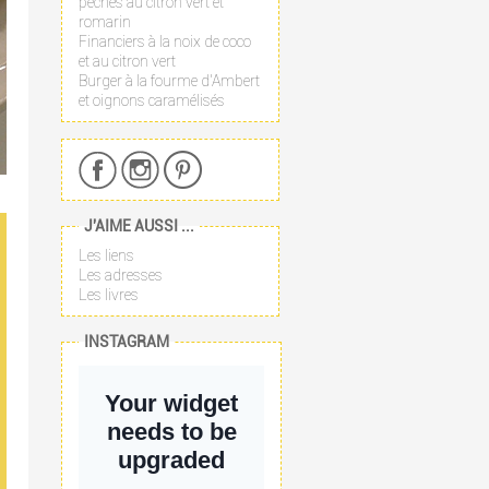
pêches au citron vert et
romarin
Financiers à la noix de coco
et au citron vert
Burger à la fourme d'Ambert
et oignons caramélisés
J'AIME AUSSI ...
Les liens
Les adresses
Les livres
INSTAGRAM