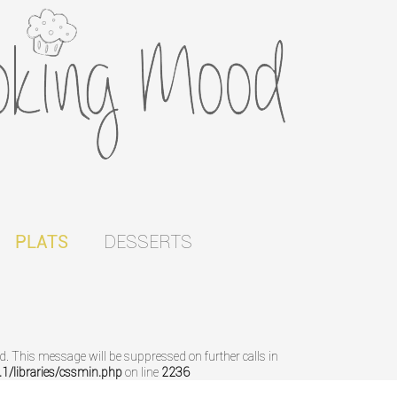
DESSERTS
PLATS
ed. This message will be suppressed on further calls in
/libraries/cssmin.php
on line
2236