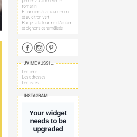
pêches au citron vert et
romarin
Financiers à la noix de coco
et au citron vert
Burger à la fourme d'Ambert
et oignons caramélisés
J'AIME AUSSI ...
Les liens
Les adresses
Les livres
INSTAGRAM