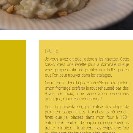
NOTE
Je vous avez dit que j'adorais les risottos. Cette
fois-ci c'est une recette plus automnale que je
vous propose afin de profiter des belles poires
que l'on peut trouver dans les étalages.
On retrouve donc la poire aux côtés du roquefort
(mon fromage préféré) le tout rehaussé par des
éclats de noix, une association désormais
classique, mais tellement bonne !
Pour la présentation, j'ai réalisé des chips de
poire en coupant des tranches extrêmement
fines que j'ai placées dans mon four à 150°
entre deux feuilles de papier cuisson environs
trente minutes. Il faut sortir les chips une fois