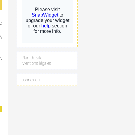
e
à
t
Plan du site
Mentions légales
connexion