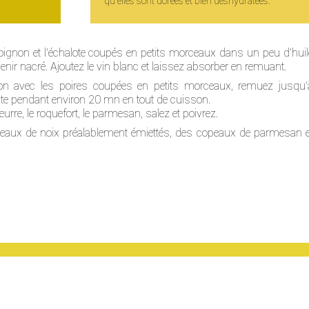
qu'elles sont dorées et bien déshydratées.
'oignon et l'échalote coupés en petits morceaux dans un peu d'huil
devenir nacré. Ajoutez le vin blanc et laissez absorber en remuant.
lon avec les poires coupées en petits morceaux, remuez jusqu'
uite pendant environ 20 mn en tout de cuisson.
urre, le roquefort, le parmesan, salez et poivrez.
aux de noix préalablement émiettés, des copeaux de parmesan e