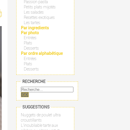
Passion pasta
Petits plats mijotés
Les salades
Recettes exotiques
Les tartes
Par ingredients
Par photo
Entrées
Plats
Desserts
Par ordre alphabétique
Entrées
Plats
Desserts
RECHERCHE
GO
SUGGESTIONS
Nuggets de poulet ultra
croustillants
L'inoubliable tarte aux