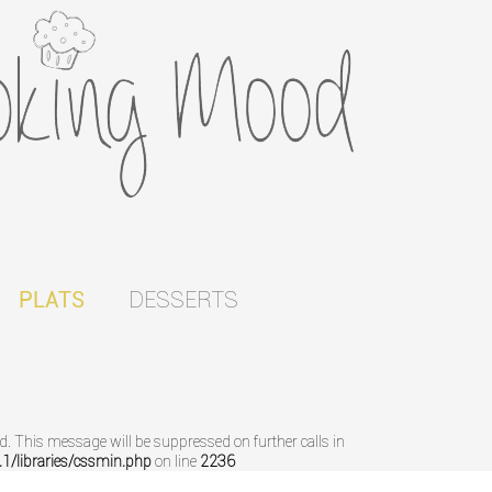
DESSERTS
PLATS
ed. This message will be suppressed on further calls in
/libraries/cssmin.php
on line
2236