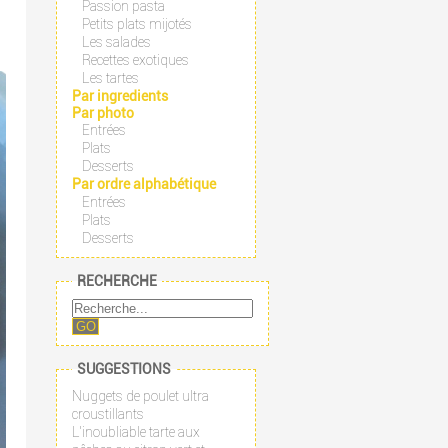
Passion pasta
Petits plats mijotés
Les salades
Recettes exotiques
Les tartes
Par ingredients
Par photo
Entrées
Plats
Desserts
Par ordre alphabétique
Entrées
Plats
Desserts
RECHERCHE
GO
SUGGESTIONS
Nuggets de poulet ultra
croustillants
L'inoubliable tarte aux