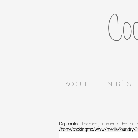
ACCUEIL
ENTRÉES
|
Deprecated
: The each() function is deprecat
/home/cookingmo/www/media/foundry/3.1