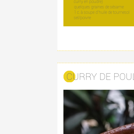
curry en poudre)
quelques graines de sésame
1 c. à soupe d’huile de tournesol
sel/poivre
CURRY DE POUL