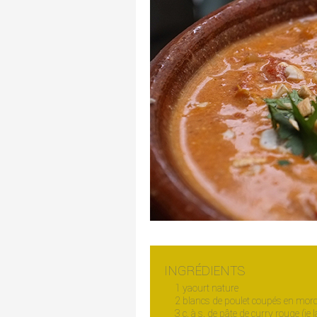
INGRÉDIENTS
1 yaourt nature
2 blancs de poulet coupés en mor
3 c. à s. de pâte de curry rouge (je 