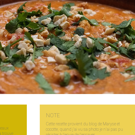
NOTE
Cette recette provient du blog de
Maryse et
ceaux
cocotte
, quand j'ai vu sa photo je n'ai pas pu
la trouve
résister à l'envie de l'essayer.