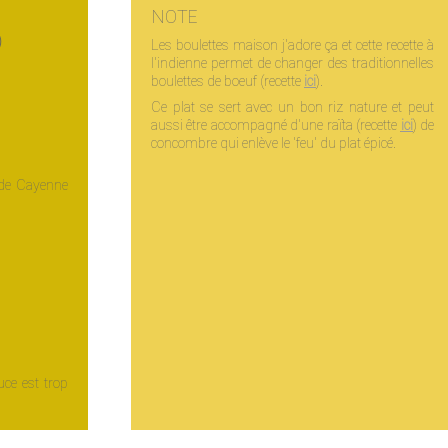
NOTE
)
Les boulettes maison j'adore ça et cette recette à
l'indienne permet de changer des traditionnelles
boulettes de boeuf (recette
ici
).
Ce plat se sert avec un bon riz nature et peut
aussi être accompagné d'une raïta (recette
ici
) de
concombre qui enlève le 'feu' du plat épicé.
 de Cayenne
u
uce est trop