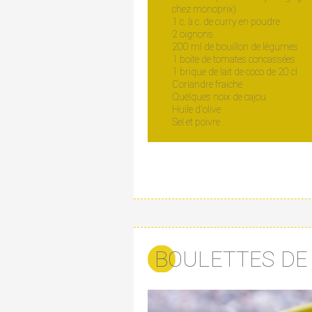
chez monoprix)
1 c. à c. de curry en poudre
2 oignons
200 ml de bouillon de légumes
1 boite de tomates concassées
1 brique de lait de coco de 20 cl
Coriandre fraiche
Quelques noix de cajou
Huile d'olive
Sel et poivre
BOULETTES DE 