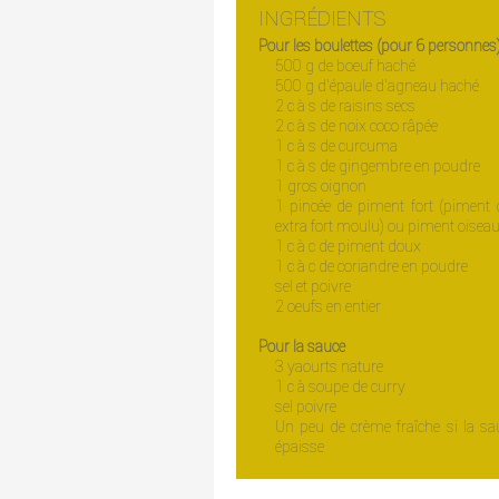
INGRÉDIENTS
Pour les boulettes (pour 6 personnes
500 g de boeuf haché
500 g d'épaule d'agneau haché
2 c à s de raisins secs
2 c à s de noix coco râpée
1 c à s de curcuma
1 c à s de gingembre en poudre
1 gros oignon
1 pincée de piment fort (piment
extra fort moulu) ou piment oisea
1 c à c de piment doux
1 c à c de coriandre en poudre
sel et poivre
2 oeufs en entier
Pour la sauce
3 yaourts nature
1 c à soupe de curry
sel poivre
Un peu de crème fraîche si la sa
épaisse