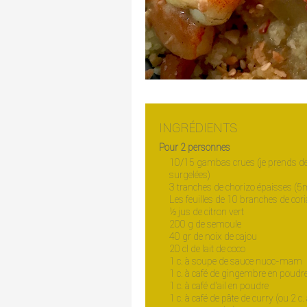
INGRÉDIENTS
Pour 2 personnes
10/15
gambas crues (je prends d
surgelées)
3 tranches de chorizo épaisses 
Les feuilles de 10 branches de cor
½ jus de citron vert
200 g de semoule
40 gr de noix de cajou
20 cl de lait de coco
1 c. à soupe de sauce nuoc-mam
1 c. à café de gingembre en poudr
1 c. à café d’ail en poudre
1 c. à café de pâte de curry (ou 2 c.