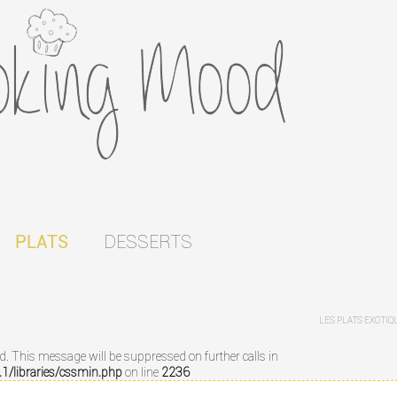
DESSERTS
PLATS
LES PLATS EXOTIQ
ed. This message will be suppressed on further calls in
/libraries/cssmin.php
on line
2236