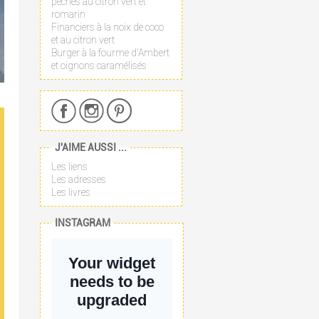
pêches au citron vert et
romarin
Financiers à la noix de coco
et au citron vert
Burger à la fourme d'Ambert
et oignons caramélisés
J'AIME AUSSI ...
Les liens
Les adresses
Les livres
INSTAGRAM