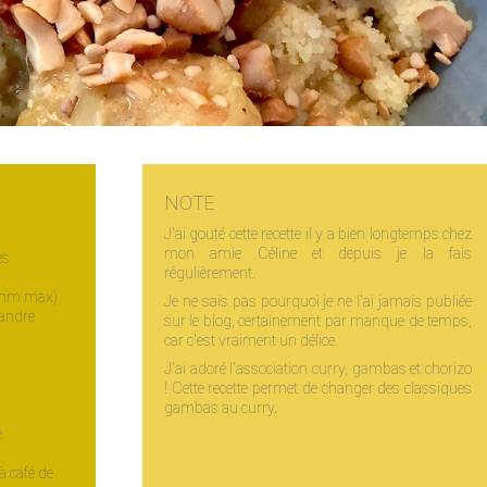
NOTE
J'ai gouté cette recette il y a bien longtemps chez
mon amie Céline et depuis je la fais
es
régulièrement.
(5mm max)
Je ne sais pas pourquoi je ne l'ai jamais publiée
iandre
sur le blog, certainement par manque de temps,
car c'est vraiment un délice.
J'ai adoré l'association curry, gambas et chorizo
! Cette recette permet de changer des classiques
gambas au curry.
e
 à café de