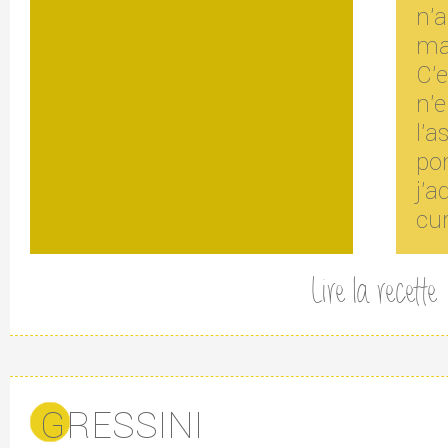
n'
ma
C'e
n'
l'
p
j'
cur
Lire la recette
GRESSINI