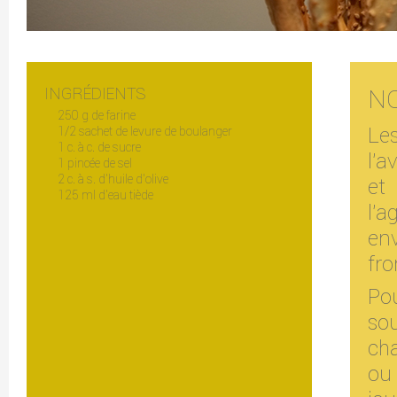
INGRÉDIENTS
N
250 g de farine
Les
1/2 sachet de levure de boulanger
1 c. à c. de sucre
l'a
1 pincée de sel
2 c. à s. d'huile d'olive
e
125 ml d'eau tiède
l'
en
fro
Po
so
cha
ou