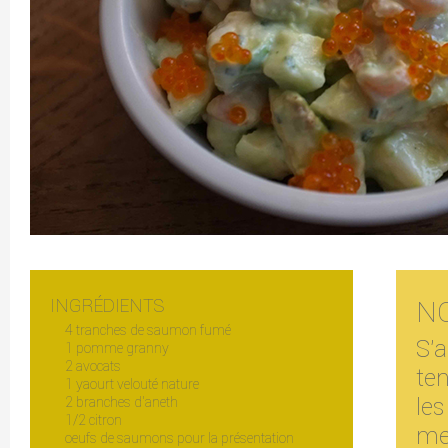
INGRÉDIENTS
N
4 tranches de saumon fumé
S'a
1 pomme granny
2 avocats
te
1 yaourt velouté nature
le
2 branches d'aneth
1/2 citron
me 
oeufs de saumons pour la présentation