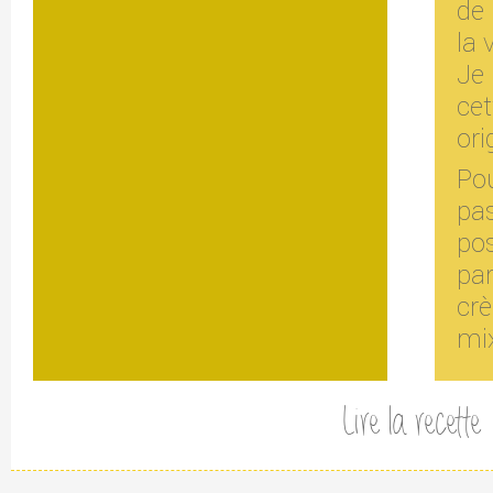
de 
la 
Je
cet
ori
Po
pas
po
pa
cr
mix
Lire la recette