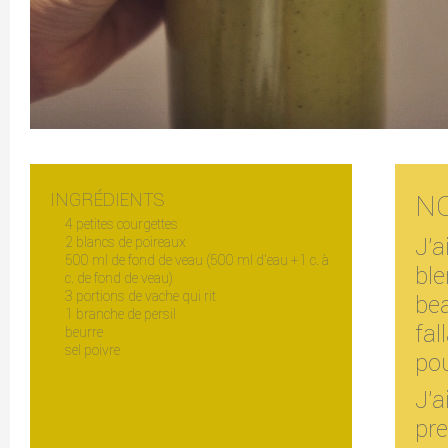
INGRÉDIENTS
N
4 petites courgettes
J'
2 blancs de poireaux
500 ml de fond de veau (500 ml d'eau +1 c. à
ble
c. de fond de veau)
3 portions de vache qui rit
be
1 branche de persil
fa
beurre
sel poivre
pou
J'
pre