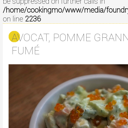
be suppressed on further calls in
/home/cookingmo/www/media/foundry/3
on line
2236
AVOCAT, POMME GRAN
FUMÉ